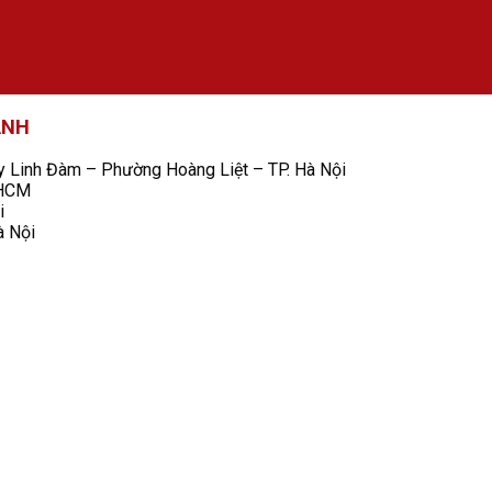
ANH
Linh Đàm – Phường Hoàng Liệt – TP. Hà Nội
 HCM
i
à Nội