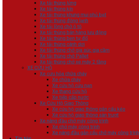
Xe tải thùng lửng
Xe tải thùng kín
Xe tải thùng khung mui phủ bạt
Xe tải thùng đông lạnh
Xe tải lồng chở ô tô
Xe tải thùng bán hàng lưu động
Xe tải thùng ben tự đổ
Xe tải thùng cánh dơi
Xe tải thùng chở gia súc gia cầm
Xe tải thùng chở Pallet
Xe tải thùng chở xe máy 2 tầng
XE CỨU HỘ
Xe cứu hỏa chữa cháy
Xe chữa cháy
Xe cứu hộ cứu nạn
Xe thang cứu hộ
Xe tiếp cấp nước
Xe Cứu Hộ Giao Thông
Xe cứu hộ giao thông gắn cẩu kéo
Xe cứu hộ giao thông sàn trượt
Xe nâng đầu chở máy công trình
Xe chở máy công trình
Xe nâng đầu gắn cẩu chở máy công trình
Tin tức