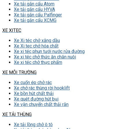
Xe tải gắn cẩu Atom
Xe tải gắn cẩu HYVA
Xe tải gắn cẩu Palfinger
Xe tải gắn cẩu XCMG
XE XITEC
Xe Xi téc chở xăng dầu
Xe Xi tec chở hóa chất
Xe xi téc phun tưới nước rửa đường
Xe xi téc chở thức ăn chăn nuôi
Xe xi téc chở thực phẩm
XE MÔI TRƯỜNG
Xe cuốn ép chở rác
Xe chở rác thùng rời hooklift
Xe bồn hút chất thải
Xe quét đường hút bụi
Xe vận chuyển chất thải rắn
XE TẢI THÙNG
Xe tải lồng chở ô tô