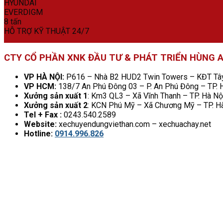
HỖ TRỢ KỸ THUẬT 24/7
CTY CỔ PHẦN XNK ĐẦU TƯ & PHÁT TRIỂN HÙNG 
VP HÀ NỘI:
P616 – Nhà B2 HUD2 Twin Towers – KĐT Tây 
VP HCM:
138/7 An Phú Đông 03 – P. An Phú Đông – TP.
Xưởng sản xuất 1
: Km3 QL3 – Xã Vĩnh Thanh – TP. Hà Nộ
Xưởng sản xuất 2
: KCN Phú Mỹ – Xã Chương Mỹ – TP. H
Tel + Fax :
0243.540.2589
Website:
xechuyendungviethan.com – xechuachay.net
Hotline:
0914.996.826