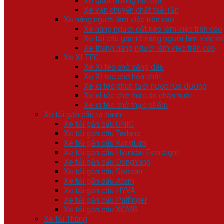
Xe quét đường hút bụi
Xe vận chuyển chất thải rắn
Xe nâng người làm việc trên cao
Xe nâng người cắt kéo làm việc trên cao
Xe tải cẩu gắn rổ nâng người làm việc tr
Xe thang nâng người làm việc trên cao
Xe XI TÉC
Xe Xi téc chở xăng dầu
Xe Xi tec chở hóa chất
Xe xi téc phun tưới nước rửa đường
Xe xi téc chở thức ăn chăn nuôi
Xe xi téc chở thực phẩm
Xe tải gắn cẩu tự hành
Xe tải gắn cẩu UNIC
Xe tải gắn cẩu Tadano
Xe tải gắn cẩu KangLim
Xe tải gắn cẩu Hyundai Everdigm
Xe tải gắn cẩu DongYang
Xe tải gắn cẩu Soosan
Xe tải gắn cẩu Atom
Xe tải gắn cẩu HYVA
Xe tải gắn cẩu Palfinger
Xe tải gắn cẩu XCMG
Xe tải Thùng