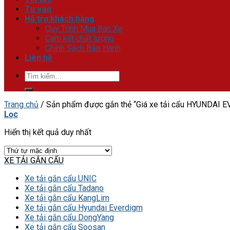
Tư vấn
Hỗ trợ khách hàng
Quy Trình Mua Bán Xe
Cam kết chất lượng
Chính Sách Bảo Hành
Liên hệ
Tìm
kiếm:
Trang chủ
/
Sản phẩm được gắn thẻ “Giá xe tải cẩu HYUNDAI E
Lọc
Hiển thị kết quả duy nhất
XE TẢI GẮN CẨU
Xe tải gắn cẩu UNIC
Xe tải gắn cẩu Tadano
Xe tải gắn cẩu KangLim
Xe tải gắn cẩu Hyundai Everdigm
Xe tải gắn cẩu DongYang
Xe tải gắn cẩu Soosan