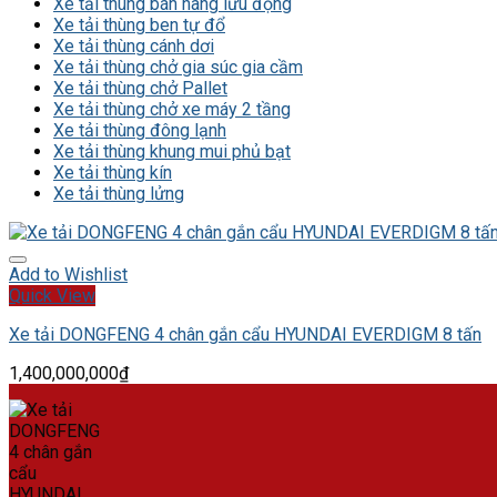
Xe tải thùng bán hàng lưu động
Xe tải thùng ben tự đổ
Xe tải thùng cánh dơi
Xe tải thùng chở gia súc gia cầm
Xe tải thùng chở Pallet
Xe tải thùng chở xe máy 2 tầng
Xe tải thùng đông lạnh
Xe tải thùng khung mui phủ bạt
Xe tải thùng kín
Xe tải thùng lửng
Add to Wishlist
Quick View
Xe tải DONGFENG 4 chân gắn cẩu HYUNDAI EVERDIGM 8 tấn
1,400,000,000
₫