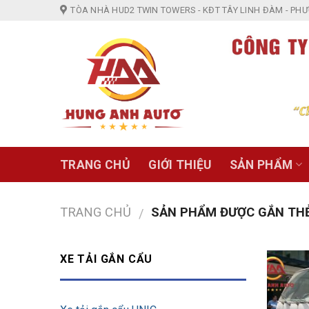
Skip
TÒA NHÀ HUD2 TWIN TOWERS - KĐT TÂY LINH ĐÀM - PHƯỜ
to
content
TRANG CHỦ
GIỚI THIỆU
SẢN PHẨM
TRANG CHỦ
SẢN PHẨM ĐƯỢC GẮN THẺ 
/
XE TẢI GẮN CẨU