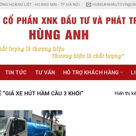
NG HOÀNG LIỆT - HOÀNG MAI - TP. HÀ NỘI
HUNGANHAUTOVN@GM
TIN TỨC
TƯ VẤN
HỖ TRỢ KHÁCH HÀNG
L
“GIÁ XE HÚT HẦM CẦU 3 KHỐI”
Hiển thị k
Add to
Wishlist