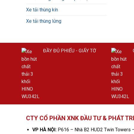
Xe tải thùng kín
Xe tải thùng lửng
ĐẦY ĐỦ PHIẾU - GIẤY TỜ
CTY CỔ PHẦN XNK ĐẦU TƯ & PHÁT TR
VP HÀ NỘI:
P616 – Nhà B2 HUD2 Twin Towers –