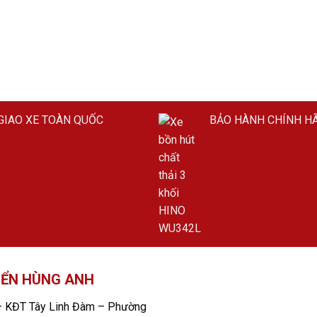
GIAO XE TOÀN QUỐC
BẢO HÀNH CHÍNH H
IỂN HÙNG ANH
 KĐT Tây Linh Đàm – Phường