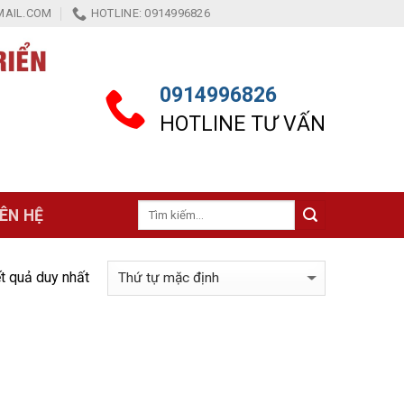
AIL.COM
HOTLINE: 0914996826
0914996826
HOTLINE TƯ VẤN
Tìm
IÊN HỆ
kiếm:
ết quả duy nhất