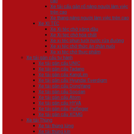
cao
Xe tải cẩu gắn rổ nâng người làm việc
trên cao
Xe thang nâng người làm việc trên cao
Xe XI TÉC
Xe Xi téc chở xăng dầu
Xe Xi tec chở hóa chất
Xe xi téc phun tưới nước rửa đường
Xe xi téc chở thức ăn chăn nuôi
Xe xi téc chở thực phẩm
Xe tải gắn cẩu tự hành
Xe tải gắn cẩu UNIC
Xe tải gắn cẩu Tadano
Xe tải gắn cẩu KangLim
Xe tải gắn cẩu Hyundai Everdigm
Xe tải gắn cẩu DongYang
Xe tải gắn cẩu Soosan
Xe tải gắn cẩu Atom
Xe tải gắn cẩu HYVA
Xe tải gắn cẩu Palfinger
Xe tải gắn cẩu XCMG
Xe tải Thùng
Xe tải thùng lửng
Xe tải thùng kín