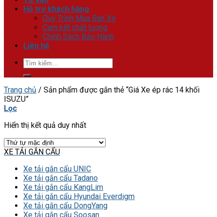
Hỗ trợ khách hàng
Quy Trình Mua Bán Xe
Cam kết chất lượng
Chính Sách Bảo Hành
Liên hệ
Tìm
kiếm:
Trang chủ
/
Sản phẩm được gắn thẻ “Giá Xe ép rác 14 khối
ISUZU”
Lọc
Hiển thị kết quả duy nhất
XE TẢI GẮN CẨU
Xe tải gắn cẩu UNIC
Xe tải gắn cẩu Tadano
Xe tải gắn cẩu KangLim
Xe tải gắn cẩu Hyundai Everdigm
Xe tải gắn cẩu DongYang
Xe tải gắn cẩu Soosan