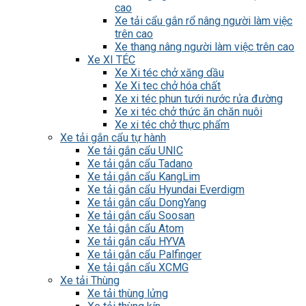
cao
Xe tải cẩu gắn rổ nâng người làm việc
trên cao
Xe thang nâng người làm việc trên cao
Xe XI TÉC
Xe Xi téc chở xăng dầu
Xe Xi tec chở hóa chất
Xe xi téc phun tưới nước rửa đường
Xe xi téc chở thức ăn chăn nuôi
Xe xi téc chở thực phẩm
Xe tải gắn cẩu tự hành
Xe tải gắn cẩu UNIC
Xe tải gắn cẩu Tadano
Xe tải gắn cẩu KangLim
Xe tải gắn cẩu Hyundai Everdigm
Xe tải gắn cẩu DongYang
Xe tải gắn cẩu Soosan
Xe tải gắn cẩu Atom
Xe tải gắn cẩu HYVA
Xe tải gắn cẩu Palfinger
Xe tải gắn cẩu XCMG
Xe tải Thùng
Xe tải thùng lửng