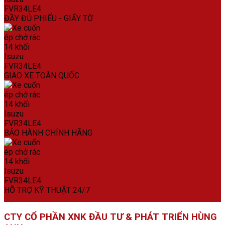
ĐẦY ĐỦ PHIẾU - GIẤY TỜ
GIAO XE TOÀN QUỐC
BẢO HÀNH CHÍNH HÃNG
HỖ TRỢ KỸ THUẬT 24/7
CTY CỔ PHẦN XNK ĐẦU TƯ & PHÁT TRIỂN HÙNG