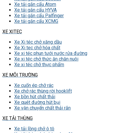
Xe tải gắn cẩu Atom
Xe tải gắn cẩu HYVA
Xe tải gắn cẩu Palfinger
Xe tải gắn cẩu XCMG
XE XITEC
Xe Xi téc chở xăng dầu
Xe Xi tec chở hóa chất
Xe xi téc phun tưới nước rửa đường
Xe xi téc chở thức ăn chăn nuôi
Xe xi téc chở thực phẩm
XE MÔI TRƯỜNG
Xe cuốn ép chở rác
Xe chở rác thùng rời hooklift
Xe bồn hút chất thải
Xe quét đường hút bụi
Xe vận chuyển chất thải rắn
XE TẢI THÙNG
Xe tải lồng chở ô tô