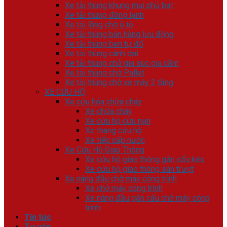
Xe tải thùng khung mui phủ bạt
Xe tải thùng đông lạnh
Xe tải lồng chở ô tô
Xe tải thùng bán hàng lưu động
Xe tải thùng ben tự đổ
Xe tải thùng cánh dơi
Xe tải thùng chở gia súc gia cầm
Xe tải thùng chở Pallet
Xe tải thùng chở xe máy 2 tầng
XE CỨU HỘ
Xe cứu hỏa chữa cháy
Xe chữa cháy
Xe cứu hộ cứu nạn
Xe thang cứu hộ
Xe tiếp cấp nước
Xe Cứu Hộ Giao Thông
Xe cứu hộ giao thông gắn cẩu kéo
Xe cứu hộ giao thông sàn trượt
Xe nâng đầu chở máy công trình
Xe chở máy công trình
Xe nâng đầu gắn cẩu chở máy công
trình
Tin tức
Tư vấn