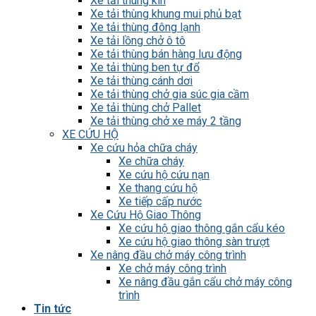
Xe tải thùng kín
Xe tải thùng khung mui phủ bạt
Xe tải thùng đông lạnh
Xe tải lồng chở ô tô
Xe tải thùng bán hàng lưu động
Xe tải thùng ben tự đổ
Xe tải thùng cánh dơi
Xe tải thùng chở gia súc gia cầm
Xe tải thùng chở Pallet
Xe tải thùng chở xe máy 2 tầng
XE CỨU HỘ
Xe cứu hỏa chữa cháy
Xe chữa cháy
Xe cứu hộ cứu nạn
Xe thang cứu hộ
Xe tiếp cấp nước
Xe Cứu Hộ Giao Thông
Xe cứu hộ giao thông gắn cẩu kéo
Xe cứu hộ giao thông sàn trượt
Xe nâng đầu chở máy công trình
Xe chở máy công trình
Xe nâng đầu gắn cẩu chở máy công
trình
Tin tức