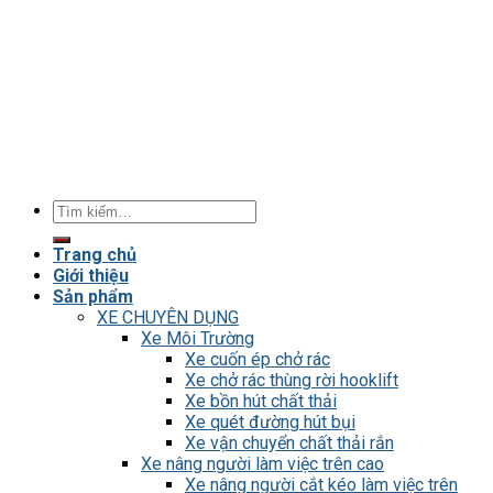
Tìm
kiếm:
Trang chủ
Giới thiệu
Sản phẩm
XE CHUYÊN DỤNG
Xe Môi Trường
Xe cuốn ép chở rác
Xe chở rác thùng rời hooklift
Xe bồn hút chất thải
Xe quét đường hút bụi
Xe vận chuyển chất thải rắn
Xe nâng người làm việc trên cao
Xe nâng người cắt kéo làm việc trên