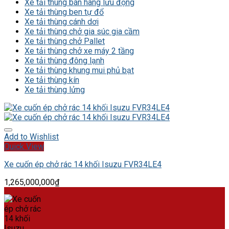
Xe tải thùng bán hàng lưu động
Xe tải thùng ben tự đổ
Xe tải thùng cánh dơi
Xe tải thùng chở gia súc gia cầm
Xe tải thùng chở Pallet
Xe tải thùng chở xe máy 2 tầng
Xe tải thùng đông lạnh
Xe tải thùng khung mui phủ bạt
Xe tải thùng kín
Xe tải thùng lửng
Add to Wishlist
Quick View
Xe cuốn ép chở rác 14 khối Isuzu FVR34LE4
1,265,000,000
₫