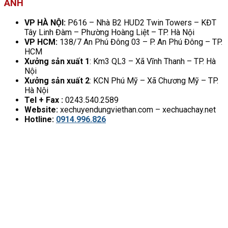
ANH
VP HÀ NỘI:
P616 – Nhà B2 HUD2 Twin Towers – KĐT
Tây Linh Đàm – Phường Hoàng Liệt – TP. Hà Nội
VP HCM:
138/7 An Phú Đông 03 – P. An Phú Đông – TP.
HCM
Xưởng sản xuất 1
: Km3 QL3 – Xã Vĩnh Thanh – TP. Hà
Nội
Xưởng sản xuất 2
: KCN Phú Mỹ – Xã Chương Mỹ – TP.
Hà Nội
Tel + Fax :
0243.540.2589
Website:
xechuyendungviethan.com – xechuachay.net
Hotline:
0914.996.826