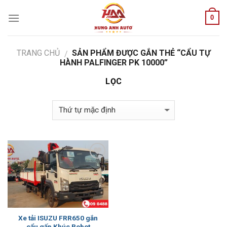
Skip
0
to
content
TRANG CHỦ
SẢN PHẨM ĐƯỢC GẮN THẺ “CẨU TỰ
/
HÀNH PALFINGER PK 10000”
LỌC
Add to
Wishlist
Xe tải ISUZU FRR650 gắn
cẩu gấp Khúc Robot