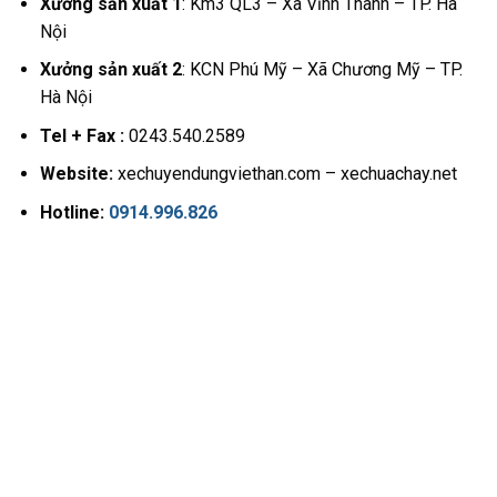
Xưởng sản xuất 1
: Km3 QL3 – Xã Vĩnh Thanh – TP. Hà
Nội
Xưởng sản xuất 2
: KCN Phú Mỹ – Xã Chương Mỹ – TP.
Hà Nội
Tel + Fax :
0243.540.2589
Website:
xechuyendungviethan.com – xechuachay.net
Hotline:
0914.996.826