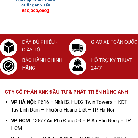
Palfinger 5 Tấn
850,000,000
₫
ĐẦY ĐỦ PHIẾU -
GIAO XE TOÀN QUỐC
GIẤY TỜ
BẢO HÀNH CHÍNH
HỖ TRỢ KỸ THUẬT
HÃNG
24/7
CTY CỔ PHẦN XNK ĐẦU TƯ & PHÁT TRIỂN HÙNG ANH
VP HÀ NỘI:
P616 – Nhà B2 HUD2 Twin Towers – KĐT
Tây Linh Đàm – Phường Hoàng Liệt – TP. Hà Nội
VP HCM:
138/7 An Phú Đông 03 – P. An Phú Đông – TP.
HCM