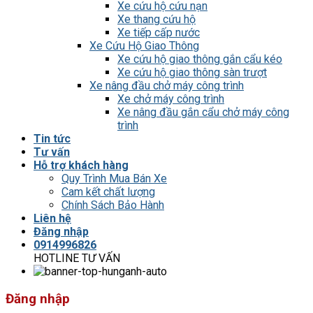
Xe cứu hộ cứu nạn
Xe thang cứu hộ
Xe tiếp cấp nước
Xe Cứu Hộ Giao Thông
Xe cứu hộ giao thông gắn cẩu kéo
Xe cứu hộ giao thông sàn trượt
Xe nâng đầu chở máy công trình
Xe chở máy công trình
Xe nâng đầu gắn cẩu chở máy công
trình
Tin tức
Tư vấn
Hỗ trợ khách hàng
Quy Trình Mua Bán Xe
Cam kết chất lượng
Chính Sách Bảo Hành
Liên hệ
Đăng nhập
0914996826
HOTLINE TƯ VẤN
Đăng nhập