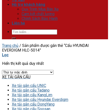
Hỗ trợ khách hàng
Quy Trình Mua Bán Xe
Cam kết chất lượng
Chính Sách Bảo Hành
Liên hệ
Tìm
kiếm:
Trang chủ
/
Sản phẩm được gắn thẻ “Cẩu HYUNDAI
EVERDIGM HLC-5014”
Lọc
Hiển thị kết quả duy nhất
XE TẢI GẮN CẨU
Xe tải gắn cẩu UNIC
Xe tải gắn cẩu Tadano
Xe tải gắn cẩu KangLim
Xe tải gắn cẩu Hyundai Everdigm
Xe tải gắn cẩu DongYang
Xe tải gắn cẩu Soosan