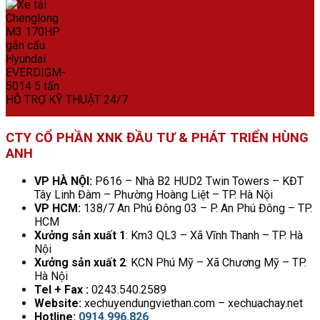
HỖ TRỢ KỸ THUẬT 24/7
CTY CỔ PHẦN XNK ĐẦU TƯ & PHÁT TRIỂN HÙNG
ANH
VP HÀ NỘI:
P616 – Nhà B2 HUD2 Twin Towers – KĐT
Tây Linh Đàm – Phường Hoàng Liệt – TP. Hà Nội
VP HCM:
138/7 An Phú Đông 03 – P. An Phú Đông – TP.
HCM
Xưởng sản xuất 1
: Km3 QL3 – Xã Vĩnh Thanh – TP. Hà
Nội
Xưởng sản xuất 2
: KCN Phú Mỹ – Xã Chương Mỹ – TP.
Hà Nội
Tel + Fax :
0243.540.2589
Website:
xechuyendungviethan.com – xechuachay.net
Hotline:
0914.996.826