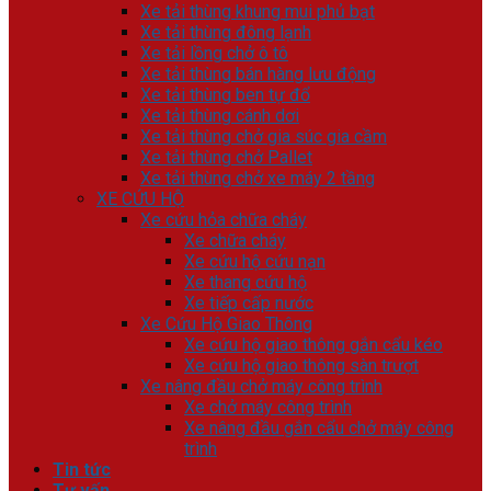
Xe tải thùng khung mui phủ bạt
Xe tải thùng đông lạnh
Xe tải lồng chở ô tô
Xe tải thùng bán hàng lưu động
Xe tải thùng ben tự đổ
Xe tải thùng cánh dơi
Xe tải thùng chở gia súc gia cầm
Xe tải thùng chở Pallet
Xe tải thùng chở xe máy 2 tầng
XE CỨU HỘ
Xe cứu hỏa chữa cháy
Xe chữa cháy
Xe cứu hộ cứu nạn
Xe thang cứu hộ
Xe tiếp cấp nước
Xe Cứu Hộ Giao Thông
Xe cứu hộ giao thông gắn cẩu kéo
Xe cứu hộ giao thông sàn trượt
Xe nâng đầu chở máy công trình
Xe chở máy công trình
Xe nâng đầu gắn cẩu chở máy công
trình
Tin tức
Tư vấn