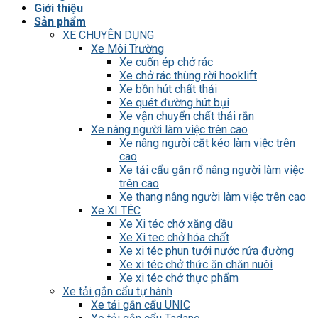
Giới thiệu
Sản phẩm
XE CHUYÊN DỤNG
Xe Môi Trường
Xe cuốn ép chở rác
Xe chở rác thùng rời hooklift
Xe bồn hút chất thải
Xe quét đường hút bụi
Xe vận chuyển chất thải rắn
Xe nâng người làm việc trên cao
Xe nâng người cắt kéo làm việc trên
cao
Xe tải cẩu gắn rổ nâng người làm việc
trên cao
Xe thang nâng người làm việc trên cao
Xe XI TÉC
Xe Xi téc chở xăng dầu
Xe Xi tec chở hóa chất
Xe xi téc phun tưới nước rửa đường
Xe xi téc chở thức ăn chăn nuôi
Xe xi téc chở thực phẩm
Xe tải gắn cẩu tự hành
Xe tải gắn cẩu UNIC