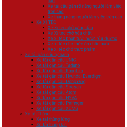
cao
Xe tải cẩu gắn rổ nâng người làm việc
trên cao
Xe thang nâng người làm việc trên cao
Xe XI TÉC
Xe Xi téc chở xăng dầu
Xe Xi tec chở hóa chất
Xe xi téc phun tưới nước rửa đường
Xe xi téc chở thức ăn chăn nuôi
Xe xi téc chở thực phẩm
Xe tải gắn cẩu tự hành
Xe tải gắn cẩu UNIC
Xe tải gắn cẩu Tadano
Xe tải gắn cẩu KangLim
Xe tải gắn cẩu Hyundai Everdigm
Xe tải gắn cẩu DongYang
Xe tải gắn cẩu Soosan
Xe tải gắn cẩu Atom
Xe tải gắn cẩu HYVA
Xe tải gắn cẩu Palfinger
Xe tải gắn cẩu XCMG
Xe tải Thùng
Xe tải thùng lửng
Xe tải thùng kín