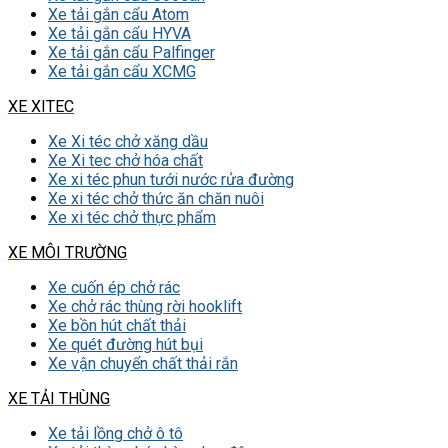
Xe tải gắn cẩu Atom
Xe tải gắn cẩu HYVA
Xe tải gắn cẩu Palfinger
Xe tải gắn cẩu XCMG
XE XITEC
Xe Xi téc chở xăng dầu
Xe Xi tec chở hóa chất
Xe xi téc phun tưới nước rửa đường
Xe xi téc chở thức ăn chăn nuôi
Xe xi téc chở thực phẩm
XE MÔI TRƯỜNG
Xe cuốn ép chở rác
Xe chở rác thùng rời hooklift
Xe bồn hút chất thải
Xe quét đường hút bụi
Xe vận chuyển chất thải rắn
XE TẢI THÙNG
Xe tải lồng chở ô tô