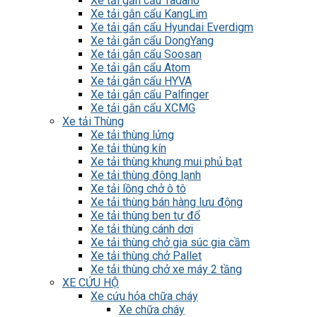
Xe tải gắn cẩu Tadano
Xe tải gắn cẩu KangLim
Xe tải gắn cẩu Hyundai Everdigm
Xe tải gắn cẩu DongYang
Xe tải gắn cẩu Soosan
Xe tải gắn cẩu Atom
Xe tải gắn cẩu HYVA
Xe tải gắn cẩu Palfinger
Xe tải gắn cẩu XCMG
Xe tải Thùng
Xe tải thùng lửng
Xe tải thùng kín
Xe tải thùng khung mui phủ bạt
Xe tải thùng đông lạnh
Xe tải lồng chở ô tô
Xe tải thùng bán hàng lưu động
Xe tải thùng ben tự đổ
Xe tải thùng cánh dơi
Xe tải thùng chở gia súc gia cầm
Xe tải thùng chở Pallet
Xe tải thùng chở xe máy 2 tầng
XE CỨU HỘ
Xe cứu hỏa chữa cháy
Xe chữa cháy