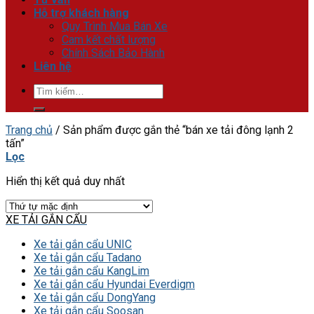
Hỗ trợ khách hàng
Quy Trình Mua Bán Xe
Cam kết chất lượng
Chính Sách Bảo Hành
Liên hệ
Tìm
kiếm:
Trang chủ
/
Sản phẩm được gắn thẻ “bán xe tải đông lạnh 2
tấn”
Lọc
Hiển thị kết quả duy nhất
XE TẢI GẮN CẨU
Xe tải gắn cẩu UNIC
Xe tải gắn cẩu Tadano
Xe tải gắn cẩu KangLim
Xe tải gắn cẩu Hyundai Everdigm
Xe tải gắn cẩu DongYang
Xe tải gắn cẩu Soosan