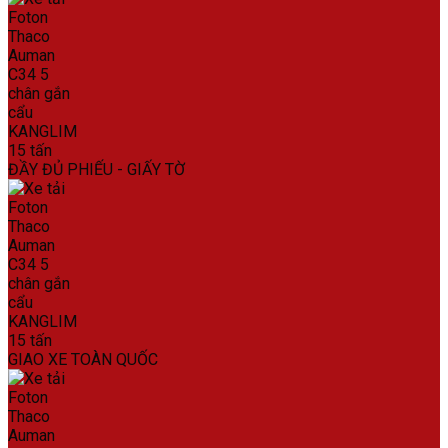
ĐẦY ĐỦ PHIẾU - GIẤY TỜ
GIAO XE TOÀN QUỐC