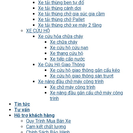
Xe tải thùng ben tự đổ
Xe tải thùng cánh dơi
Xe tải thùng chở gia súc gia cầm
Xe tải thùng chở Pallet
Xe tải thùng chở xe máy 2 tầng
XE CỨU HỘ
Xe cứu hỏa chữa cháy
Xe chữa cháy
Xe cứu hộ cứu nạn
Xe thang cứu hộ
Xe tiếp cấp nước
Xe Cứu Hộ Giao Thông
Xe cứu hộ giao thông gắn cẩu kéo
Xe cứu hộ giao thông sàn trượt
Xe nâng đầu chở máy công trình
Xe chở máy công trình
Xe nâng đầu gắn cẩu chở máy công
trình
Tin tức
Tư vấn
Hỗ trợ khách hàng
Quy Trình Mua Bán Xe
Cam kết chất lượng
Chính Sách Bảo Hành