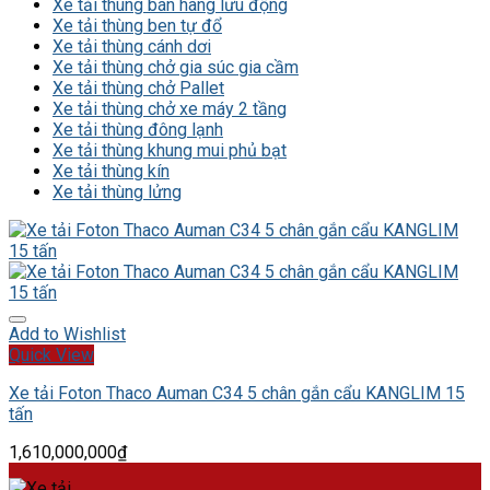
Xe tải thùng bán hàng lưu động
Xe tải thùng ben tự đổ
Xe tải thùng cánh dơi
Xe tải thùng chở gia súc gia cầm
Xe tải thùng chở Pallet
Xe tải thùng chở xe máy 2 tầng
Xe tải thùng đông lạnh
Xe tải thùng khung mui phủ bạt
Xe tải thùng kín
Xe tải thùng lửng
Add to Wishlist
Quick View
Xe tải Foton Thaco Auman C34 5 chân gắn cẩu KANGLIM 15
tấn
1,610,000,000
₫