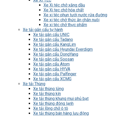
Xe XI TÉC
Xe Xi téc chở xăng dầu
Xe Xi tec chở hóa chất
Xe xi téc phun tưới nước rửa đường
Xe xi téc chở thức ăn chăn nuôi
Xe xi téc chở thực phẩm
Xe tải gắn cẩu tự hành
Xe tải gắn cẩu UNIC
Xe tải gắn cẩu Tadano
Xe tải gắn cẩu KangLim
Xe tải gắn cẩu Hyundai Everdigm
Xe tải gắn cẩu DongYang
Xe tải gắn cẩu Soosan
Xe tải gắn cẩu Atom
Xe tải gắn cẩu HYVA
Xe tải gắn cẩu Palfinger
Xe tải gắn cẩu XCMG
Xe tải Thùng
Xe tải thùng lửng
Xe tải thùng kín
Xe tải thùng khung mui phủ bạt
Xe tải thùng đông lạnh
Xe tải lồng chở ô tô
Xe tải thùng bán hàng lưu động