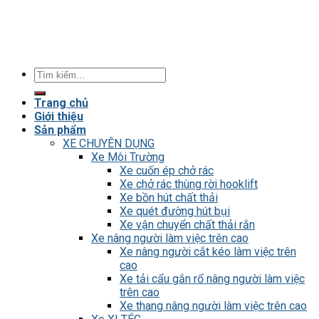
Tìm
kiếm:
Trang chủ
Giới thiệu
Sản phẩm
XE CHUYÊN DỤNG
Xe Môi Trường
Xe cuốn ép chở rác
Xe chở rác thùng rời hooklift
Xe bồn hút chất thải
Xe quét đường hút bụi
Xe vận chuyển chất thải rắn
Xe nâng người làm việc trên cao
Xe nâng người cắt kéo làm việc trên
cao
Xe tải cẩu gắn rổ nâng người làm việc
trên cao
Xe thang nâng người làm việc trên cao