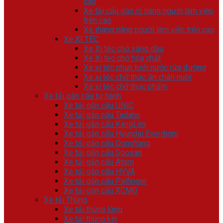
cao
Xe tải cẩu gắn rổ nâng người làm việc
trên cao
Xe thang nâng người làm việc trên cao
Xe XI TÉC
Xe Xi téc chở xăng dầu
Xe Xi tec chở hóa chất
Xe xi téc phun tưới nước rửa đường
Xe xi téc chở thức ăn chăn nuôi
Xe xi téc chở thực phẩm
Xe tải gắn cẩu tự hành
Xe tải gắn cẩu UNIC
Xe tải gắn cẩu Tadano
Xe tải gắn cẩu KangLim
Xe tải gắn cẩu Hyundai Everdigm
Xe tải gắn cẩu DongYang
Xe tải gắn cẩu Soosan
Xe tải gắn cẩu Atom
Xe tải gắn cẩu HYVA
Xe tải gắn cẩu Palfinger
Xe tải gắn cẩu XCMG
Xe tải Thùng
Xe tải thùng lửng
Xe tải thùng kín