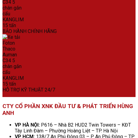
BẢO HÀNH CHÍNH HÃNG
HỖ TRỢ KỸ THUẬT 24/7
CTY CỔ PHẦN XNK ĐẦU TƯ & PHÁT TRIỂN HÙNG
ANH
VP HÀ NỘI:
P616 – Nhà B2 HUD2 Twin Towers – KĐT
Tây Linh Đàm – Phường Hoàng Liệt – TP. Hà Nội
VP HCM:
138/7 An Phú Đông 03 – P. An Phú Đông – TP.