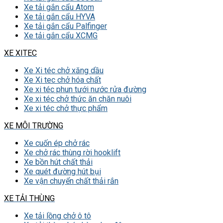
Xe tải gắn cẩu Atom
Xe tải gắn cẩu HYVA
Xe tải gắn cẩu Palfinger
Xe tải gắn cẩu XCMG
XE XITEC
Xe Xi téc chở xăng dầu
Xe Xi tec chở hóa chất
Xe xi téc phun tưới nước rửa đường
Xe xi téc chở thức ăn chăn nuôi
Xe xi téc chở thực phẩm
XE MÔI TRƯỜNG
Xe cuốn ép chở rác
Xe chở rác thùng rời hooklift
Xe bồn hút chất thải
Xe quét đường hút bụi
Xe vận chuyển chất thải rắn
XE TẢI THÙNG
Xe tải lồng chở ô tô