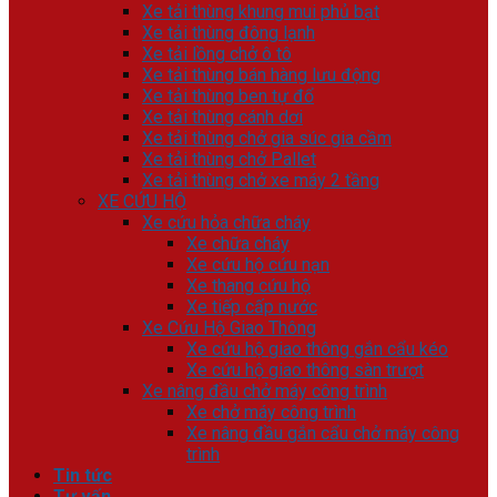
Xe tải thùng khung mui phủ bạt
Xe tải thùng đông lạnh
Xe tải lồng chở ô tô
Xe tải thùng bán hàng lưu động
Xe tải thùng ben tự đổ
Xe tải thùng cánh dơi
Xe tải thùng chở gia súc gia cầm
Xe tải thùng chở Pallet
Xe tải thùng chở xe máy 2 tầng
XE CỨU HỘ
Xe cứu hỏa chữa cháy
Xe chữa cháy
Xe cứu hộ cứu nạn
Xe thang cứu hộ
Xe tiếp cấp nước
Xe Cứu Hộ Giao Thông
Xe cứu hộ giao thông gắn cẩu kéo
Xe cứu hộ giao thông sàn trượt
Xe nâng đầu chở máy công trình
Xe chở máy công trình
Xe nâng đầu gắn cẩu chở máy công
trình
Tin tức
Tư vấn